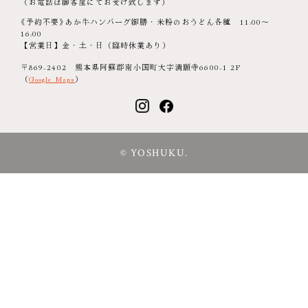
（お電話は御客屋にてお受け致します）
《予約不要》あか牛ハンバーグ御膳・米粉のおうどん各種 11:00～
16:00
【営業日】金・土・日（臨時休業あり）
〒869-2402 熊本県阿蘇郡南小国町大字満願寺6600-1 2F
（
Google Maps
）
© YOSHUKU.