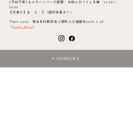
《予約不要》あか牛ハンバーグ御膳・米粉のおうどん各種 11:00～
16:00
【営業日】金・土・日（臨時休業あり）
〒869-2402 熊本県阿蘇郡南小国町大字満願寺6600-1 2F
（
Google Maps
）
© YOSHUKU.