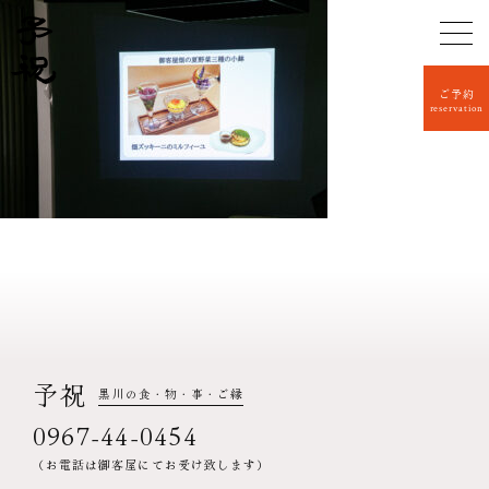
ご予約
reservation
予祝
黒川の食・物・事・ご縁
0967-44-0454
（お電話は御客屋にてお受け致します）