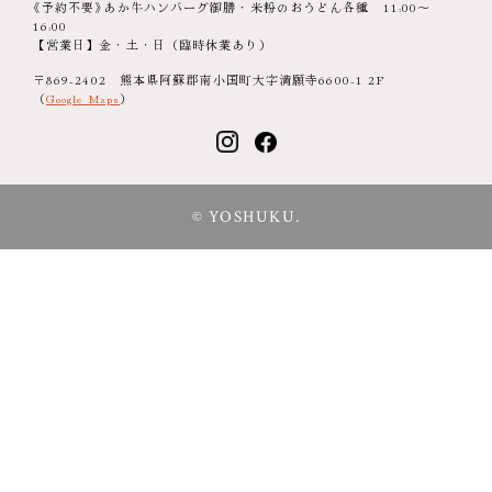
《予約不要》あか牛ハンバーグ御膳・米粉のおうどん各種 11:00～
16:00
【営業日】金・土・日（臨時休業あり）
〒869-2402 熊本県阿蘇郡南小国町大字満願寺6600-1 2F
（
Google Maps
）
© YOSHUKU.