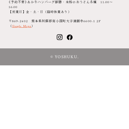
《予約不要》あか牛ハンバーグ御膳・米粉のおうどん各種 11:00～
16:00
【営業日】金・土・日（臨時休業あり）
〒869-2402 熊本県阿蘇郡南小国町大字満願寺6600-1 2F
（
Google Maps
）
© YOSHUKU.