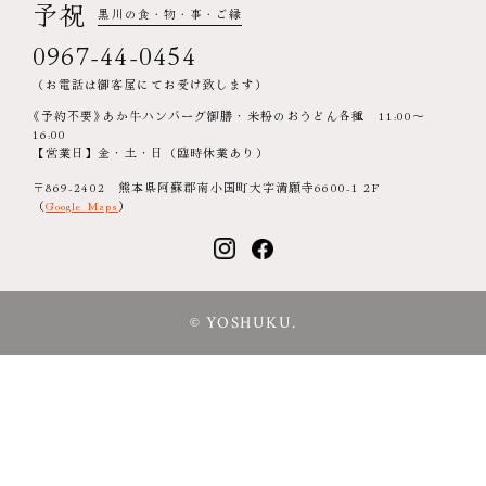
予祝
黒川の食・物・事・ご縁
0967-44-0454
（お電話は御客屋にてお受け致します）
《予約不要》あか牛ハンバーグ御膳・米粉のおうどん各種 11:00～
16:00
【営業日】金・土・日（臨時休業あり）
〒869-2402 熊本県阿蘇郡南小国町大字満願寺6600-1 2F
（
Google Maps
）
© YOSHUKU.