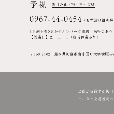
予祝
黒川の食・物・事・ご縁
0967-44-0454
（お電話は御客屋
《予約不要》あか牛ハンバーグ御膳・米粉のおうどん各
【営業日】金・土・日（臨時休業あり）
〒869-2402 熊本県阿蘇郡南小国町大字満願寺660
当館が位置する黒川
で、公共交通機関の