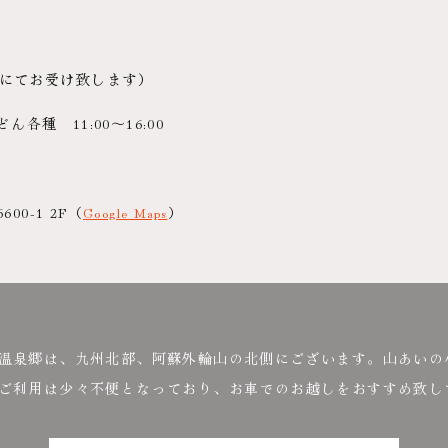
にてお受け致します）
種 11:00～16:00
0-1 2F
（
Google Maps
）
温泉郷は、九州北部、阿蘇外輪山の北側にございます。山あいの
ご利用は少々不便となっており、お車でのお越しをおすすめ致し