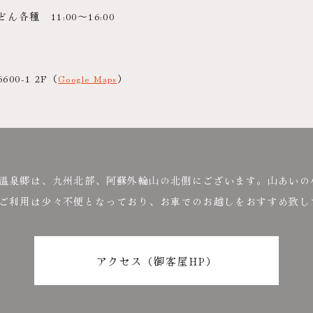
種 11:00～16:00
0-1 2F
（
Google Maps
）
温泉郷は、九州北部、阿蘇外輪山の北側にございます。山あいの
ご利用は少々不便となっており、お車でのお越しをおすすめ致し
アクセス（御客屋HP）