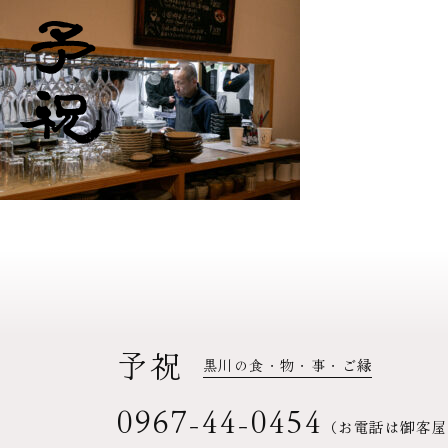
予祝
黒川の食・物・事・ご縁
0967-44-0454
（お電話は御客屋