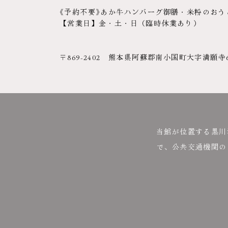
《予約不要》あか牛ハンバーグ御膳・米粉のおうどん各
【営業日】金・土・日（臨時休業あり）
〒869-2402 熊本県阿蘇郡南小国町大字満願寺660
当館が位置する黒川
で、公共交通機関の