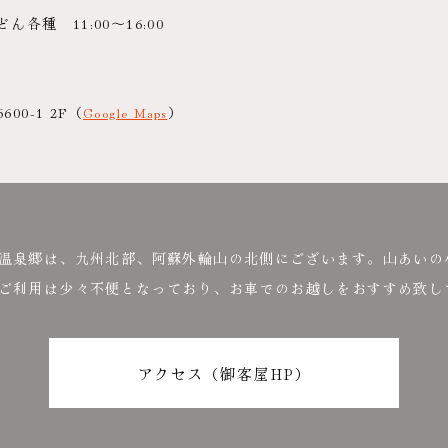
種 11:00～16:00
0-1 2F
（
Google Maps
）
温泉郷は、九州北部、阿蘇外輪山の北側にございます。山あいの
ご利用は少々不便となっており、お車でのお越しをおすすめ致し
アクセス（御客屋HP）