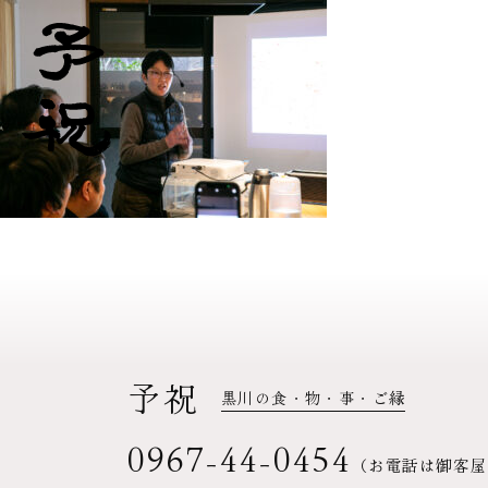
予祝
黒川の食・物・事・ご縁
0967-44-0454
（お電話は御客屋