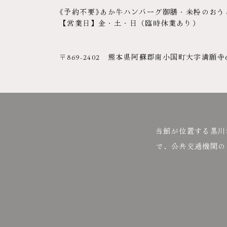
《予約不要》あか牛ハンバーグ御膳・米粉のおうどん各
【営業日】金・土・日（臨時休業あり）
〒869-2402 熊本県阿蘇郡南小国町大字満願寺660
当館が位置する黒川
で、公共交通機関の